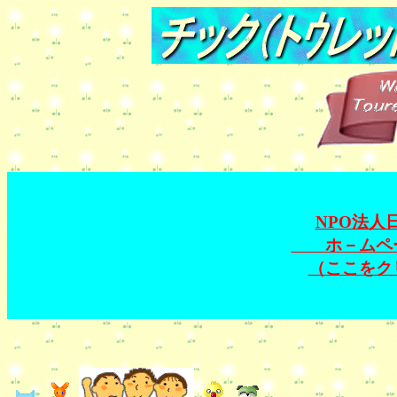
NPO法人
ホ－ムペー
（ここをク