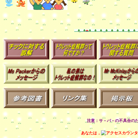
注意：サ－バ－の不具合の
あなたは，