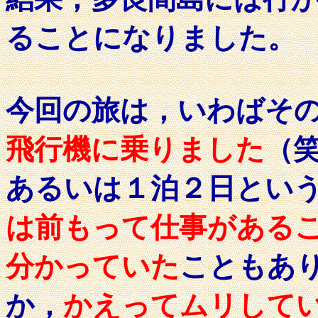
ることになりました。
今回の旅は，いわばそ
飛行機に乗りました
（
あるいは１泊２日とい
は前もって仕事がある
分かっていた
こともあ
か，
かえってムリして