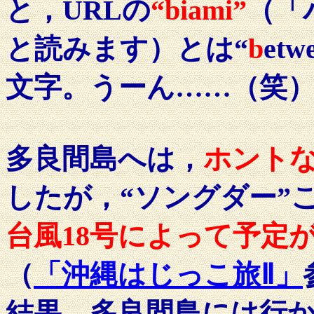
と，URLの
“biami”
（「
と読みます）とは
“
b
etw
文字。うーん……（笑
多良間島へは，
ホント
したが，“ソングダー”
台風18号によって予定
（
「沖縄はじっこ旅Ⅱ」
結果，多良間島には行