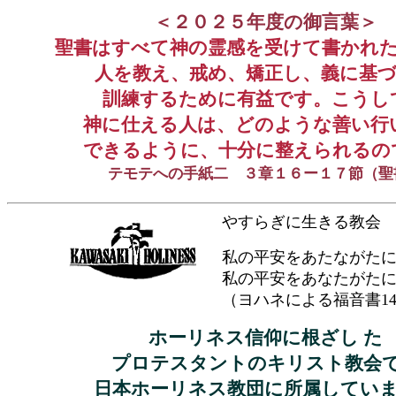
＜２０２５年度の御言葉＞
聖書はすべて神の霊感を受けて書かれ
人を教え、戒め、矯正し、義に基
訓練するために有益です。こうし
神に仕える人は、どのような善い行
できるように、十分に整えられるの
テモテへの手紙二 ３章１６ー１７節（聖
やすらぎに生きる教会
私の平安をあたながた
私の平安をあなたがた
（ヨハネによる福音書14
ホーリネス信仰に根ざし た
プロテスタントのキリスト教会
日本ホーリネス教団に所属してい