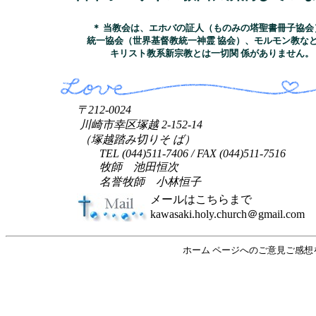
＊ 当教会は、エホバの証人（ものみの塔聖書冊子協会
統一協会（世界基督教統一神霊 協会）、モルモン教な
キリスト教系新宗教とは一切関 係がありません。
〒212-0024
川崎市幸区塚越 2-152-14
（塚越踏み切りそ ば）
TEL (044)511-7406 / FAX (044)511-7516
牧師 池田恒次
名誉牧師 小林恒子
メールはこちらまで
kawasaki.holy.church＠gmail.com
ホーム ページへのご意見ご感想