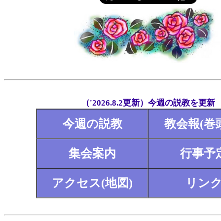
（'2026.8.2更新）今週の説教を更新
今週の説教
教会報(巻
集会案内
行事予
アクセス(地図)
リン