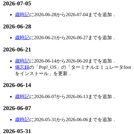
2026-07-05
歳時記
に2026-06-28から2026-07-04までを追加．
2026-06-28
歳時記
に2026-06-21から2026-06-27までを追加．
2026-06-21
歳時記
に2026-06-14から2026-06-20までを追加．
備忘録
の「Pop!_OS」の「ターミナルエミュレータfoot
をインストール」を更新．
2026-06-14
歳時記
に2026-06-07から2026-06-13までを追加．
2026-06-07
歳時記
に2026-05-31から2026-06-06までを追加．
2026-05-31