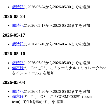
歳時記
に2026-05-24から2026-05-30までを追加．
2026-05-24
歳時記
に2026-05-17から2026-05-23までを追加．
2026-05-17
歳時記
に2026-05-10から2026-05-16までを追加．
2026-05-10
歳時記
に2026-05-03から2026-05-09までを追加．
備忘録
の「Pop!_OS」に「ターミナルエミュレータfoot
をインストール」を追加．
2026-05-03
歳時記
に2026-04-26から2026-05-02までを追加．
備忘録
の「Pop!_OS」に「COSMIC端末（cosmic-
term）でfishを動かす」を追加．