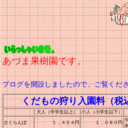
あづま果樹園です。
ブログを開設しましたので、ご覧くだ
くだもの狩り入園料（税
大人（中学生以上）
小人（小学生以下）
さくらんぼ
１，４０４円
１，０８０円