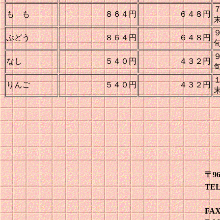
も も
８６４円
６４８円
ぶどう
８６４円
６４８円
なし
５４０円
４３２円
りんご
５４０円
４３２円
〒9
TE
02
FAX