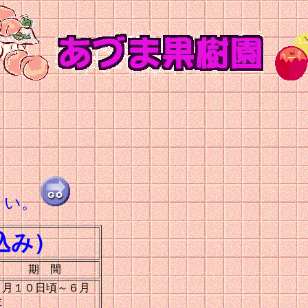
さい。
込み）
期 間
６月１０日頃～６月
末